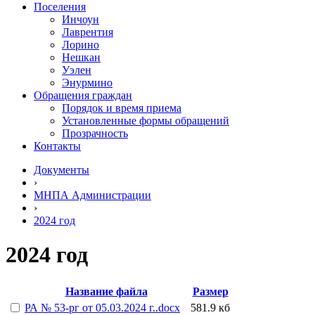
Поселения
Инчоун
Лаврентия
Лорино
Нешкан
Уэлен
Энурмино
Обращения граждан
Порядок и время приема
Установленные формы обращений
Прозрачность
Контакты
Документы
›
МНПА Администрации
›
2024 год
2024 год
Название файла
Размер
РА № 53-рг от 05.03.2024 г..docx
581.9 кб