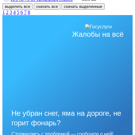
выделить все
скачать все
скачать выделенные
1
2
3
4
5
6
7
8
Жалобы на всё
Не убран снег, яма на дороге, не
горит фонарь?
Столкнулись с проблемой — сообщите о ней!