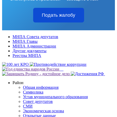
Подать жалобу
МНПА Совета депутатов
МНПА Главы
МНПА Администрации
Другие документы
Реестры МНПА
Район
Общая информация
Символика
Устав муниципального образования
Совет депутатов
СМИ
Экономическая основа
Открытые данные