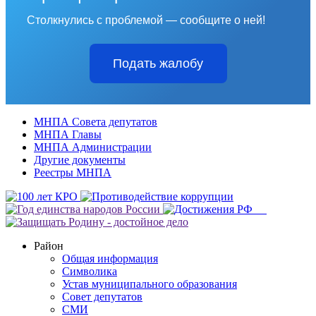
Столкнулись с проблемой — сообщите о ней!
Подать жалобу
МНПА Совета депутатов
МНПА Главы
МНПА Администрации
Другие документы
Реестры МНПА
Район
Общая информация
Символика
Устав муниципального образования
Совет депутатов
СМИ