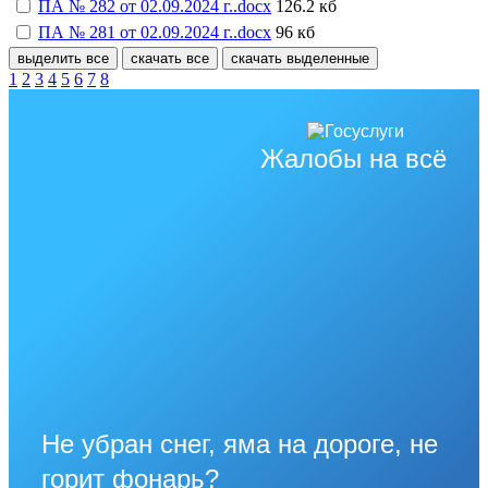
ПА № 282 от 02.09.2024 г..docx
126.2 кб
ПА № 281 от 02.09.2024 г..docx
96 кб
выделить все
скачать все
скачать выделенные
1
2
3
4
5
6
7
8
Жалобы на всё
Не убран снег, яма на дороге, не
горит фонарь?