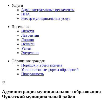
Услуги
Административные регламенты
НПА
Реестр муниципальных услуг
Поселения
Инчоун
Лаврентия
Лорино
Нешкан
Уэлен
Энурмино
Обращения граждан
Порядок и время приема
Установленные формы обращений
Прозрачность
©
Администрация муниципального образования
Чукотский муниципальный район