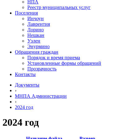
НПА
Реестр муниципальных услуг
Поселения
Инчоун
Лаврентия
Лорино
Нешкан
Уэлен
Энурмино
Обращения граждан
Порядок и время приема
Установленные формы обращений
Прозрачность
Контакты
Документы
›
МНПА Администрации
›
2024 год
2024 год
Название файла
Размер