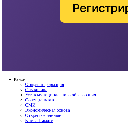
Район
Общая информация
Символика
Устав муниципального образования
Совет депутатов
СМИ
Экономическая основа
Открытые данные
Книга Памяти