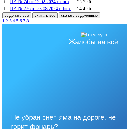
ПА № 74 от 12.02.2024 г..docx
55.7 кб
ПА № 276 от 23.08.2024 г.docx
54.4 кб
выделить все
скачать все
скачать выделенные
1
2
3
4
5
6
7
8
Жалобы на всё
Не убран снег, яма на дороге, не
горит фонарь?