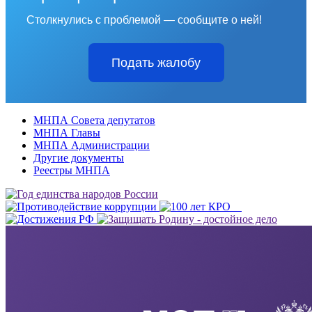
Столкнулись с проблемой — сообщите о ней!
Подать жалобу
МНПА Совета депутатов
МНПА Главы
МНПА Администрации
Другие документы
Реестры МНПА