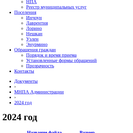
НПА
Реестр муниципальных услуг
Поселения
Инчоун
Лаврентия
Лорино
Нешкан
Уэлен
Энурмино
Обращения граждан
Порядок и время приема
Установленные формы обращений
Прозрачность
Контакты
Документы
›
МНПА Администрации
›
2024 год
2024 год
Название файла
Размер