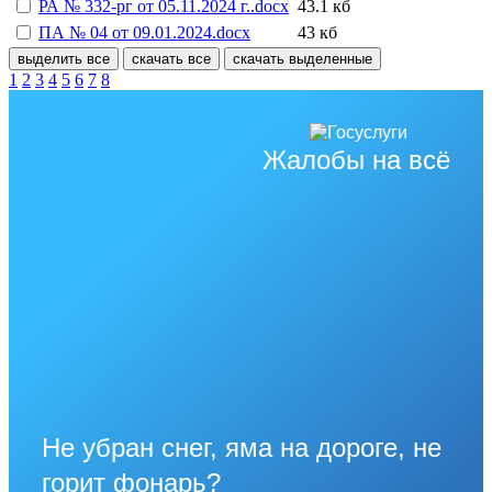
РА № 332-рг от 05.11.2024 г..docx
43.1 кб
ПА № 04 от 09.01.2024.docx
43 кб
выделить все
скачать все
скачать выделенные
1
2
3
4
5
6
7
8
Жалобы на всё
Не убран снег, яма на дороге, не
горит фонарь?