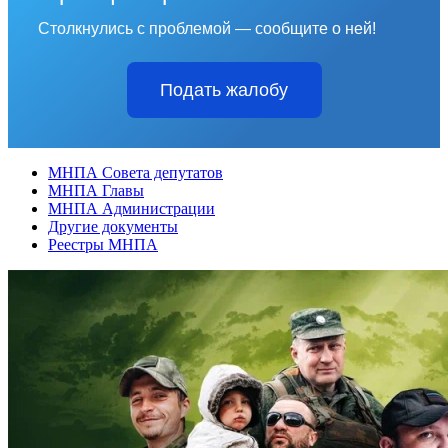
Столкнулись с проблемой — сообщите о ней!
Подать жалобу
МНПА Совета депутатов
МНПА Главы
МНПА Администрации
Другие документы
Реестры МНПА