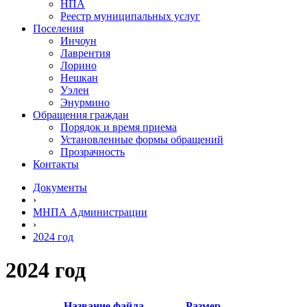
НПА
Реестр муниципальных услуг
Поселения
Инчоун
Лаврентия
Лорино
Нешкан
Уэлен
Энурмино
Обращения граждан
Порядок и время приема
Установленные формы обращений
Прозрачность
Контакты
Документы
›
МНПА Администрации
›
2024 год
2024 год
Название файла
Размер