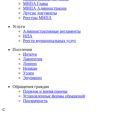
МНПА Главы
МНПА Администрации
Другие документы
Реестры МНПА
Услуги
Административные регламенты
НПА
Реестр муниципальных услуг
Поселения
Инчоун
Лаврентия
Лорино
Нешкан
Уэлен
Энурмино
Обращения граждан
Порядок и время приема
Установленные формы обращений
Прозрачность
©