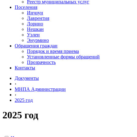
Реестр муниципальных услуг
Поселения
Инчоун
Лаврентия
Лорино
Нешкан
Уэлен
Энурмино
Обращения граждан
Порядок и время приема
Установленные формы обращений
Прозрачность
Контакты
Документы
›
МНПА Администрации
›
2025 год
2025 год