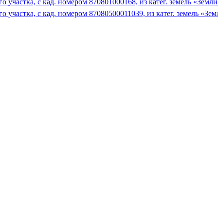
участка, с кад. номером 870801000168, из катег. земель «Земли
 участка, с кад. номером 87080500011039, из катег. земель «Зе