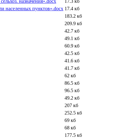
 сельхоз. назначения».docx
17.3 кб
мли населенных пунктов».docx
17.4 кб
183.2 кб
209.9 кб
42.7 кб
49.1 кб
60.9 кб
42.5 кб
41.6 кб
41.7 кб
62 кб
86.5 кб
96.5 кб
49.2 кб
207 кб
252.5 кб
69 кб
68 кб
177.5 кб