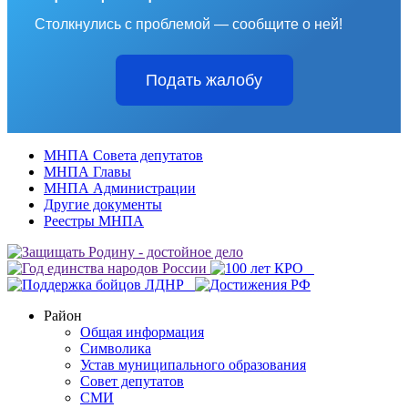
Столкнулись с проблемой — сообщите о ней!
Подать жалобу
МНПА Совета депутатов
МНПА Главы
МНПА Администрации
Другие документы
Реестры МНПА
Район
Общая информация
Символика
Устав муниципального образования
Совет депутатов
СМИ