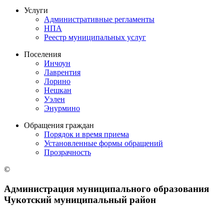
Услуги
Административные регламенты
НПА
Реестр муниципальных услуг
Поселения
Инчоун
Лаврентия
Лорино
Нешкан
Уэлен
Энурмино
Обращения граждан
Порядок и время приема
Установленные формы обращений
Прозрачность
©
Администрация муниципального образования
Чукотский муниципальный район