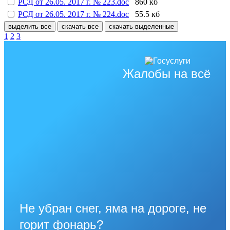
РСД от 26.05. 2017 г. № 223.doc
860 кб
РСД от 26.05. 2017 г. № 224.doc
55.5 кб
выделить все
скачать все
скачать выделенные
1
2
3
Жалобы на всё
Не убран снег, яма на дороге, не
горит фонарь?