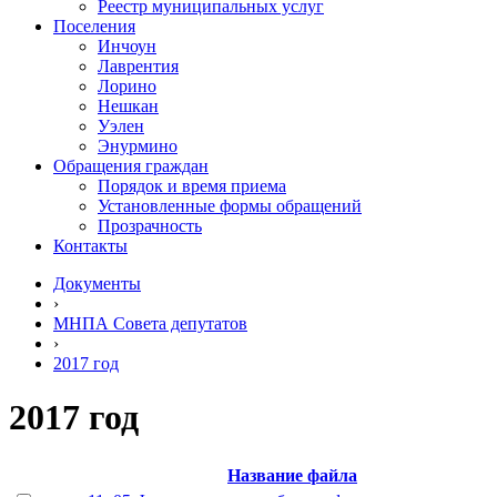
Реестр муниципальных услуг
Поселения
Инчоун
Лаврентия
Лорино
Нешкан
Уэлен
Энурмино
Обращения граждан
Порядок и время приема
Установленные формы обращений
Прозрачность
Контакты
Документы
›
МНПА Совета депутатов
›
2017 год
2017 год
Название файла