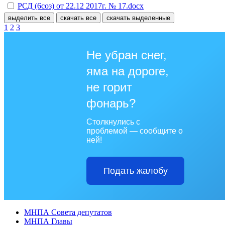
РСД (6соз) от 22.12 2017г. № 17.docx
выделить все
скачать все
скачать выделенные
1
2
3
Не убран снег,
яма на дороге,
не горит
фонарь?
Столкнулись с
проблемой — сообщите о
ней!
Подать жалобу
МНПА Совета депутатов
МНПА Главы