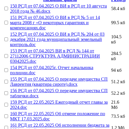
150 РСД от 07.04.2025 О ВИ в РСД от 10 августа
58.4 кб
2018 года № 46.docx
151 РСД от 07.04.2025 О ВИ в РСД № 5 от 14
марта 2008 г «О некоторых гарантиях и
99.5 кб
компенсациях.doc
152 РСД от 07.04.2025 О ВИ в РСД № 204 от 03
104.5
декабря 2021 года муниципальный земельный
кб
контроль.doc
153 РСД от 07.04.2025 ВИ в РСД № 144 от
284.5
27112006 СТРУКТУРА АДМИНИСТРАЦИИ
кб
03042025.doc
154 РСД от 07.04.2025г. Отчет начальника
94 кб
полиции.doc
155 РСД от 07.04.2025 О передаче имущества СП
51.2 кб
Лаврентия (квартира сироте).docx
156 РСД от 07.04.2025 О передаче имущества СП
52.2 кб
таблички.docx
159 РСД от 22.05.2025 Ежегодный отчет главы за
21.6
2024.doc
Мб
160 РСД от 22.05.2025 Об отмене положение по
73.5 кб
МКТ 17.03.2025.doc
161 РСД от 22.05.2025 Об исполнении бюджета за
1.2 Мб