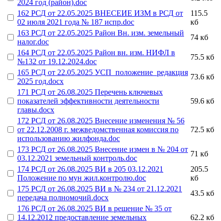
2024 год (район).doc
162 РСД от 22.05.2025 ВНЕСЕИЕ ИЗМ в РСД от
115.5
02 июля 2021 года № 187 испр.doc
кб
163 РСД от 22.05.2025 Район Вн. изм. земельный
74 кб
налог.doc
164 РСД от 22.05.2025 Район вн. изм. НИФЛ в
75.5 кб
№132 от 19.12.2024.doc
165 РСД от 22.05.2025 УСП_положение_редакция
73.6 кб
2025 год.docx
171 РСД от 26.08.2025 Перечень ключевых
показателей эффективности деятельности
59.6 кб
главы.docx
172 РСД от 26.08.2025 Внесение изменения № 56
от 22.12.2008 г. межведомственная комиссия по
72.5 кб
использованию жилфонда.doc
173 РСД от 26.08.2025 Внесение измен в № 204 от
71 кб
03.12.2021 земельный контроль.doc
174 РСД от 26.08.2025 ВИ в 205 03.12.2021
205.5
Положение по мун жил.контролю.doc
кб
175 РСД от 26.08.2025 ВИ в № 234 от 21.12.2021
43.5 кб
передача полномочий.docx
176 РСД от 26.08.2025 ВИ в решение № 35 от
14.12.2012 предоставление земельных
62.2 кб