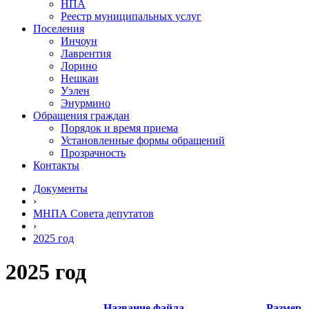
НПА
Реестр муниципальных услуг
Поселения
Инчоун
Лаврентия
Лорино
Нешкан
Уэлен
Энурмино
Обращения граждан
Порядок и время приема
Установленные формы обращений
Прозрачность
Контакты
Документы
›
МНПА Совета депутатов
›
2025 год
2025 год
Название файла
Размер