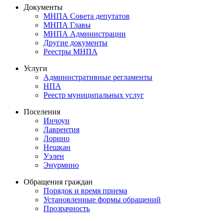
Документы
МНПА Совета депутатов
МНПА Главы
МНПА Администрации
Другие документы
Реестры МНПА
Услуги
Административные регламенты
НПА
Реестр муниципальных услуг
Поселения
Инчоун
Лаврентия
Лорино
Нешкан
Уэлен
Энурмино
Обращения граждан
Порядок и время приема
Установленные формы обращений
Прозрачность