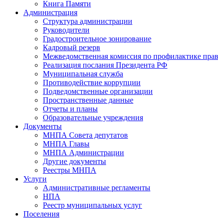
Книга Памяти
Администрация
Структура администрации
Руководители
Градостроительное зонирование
Кадровый резерв
Межведомственная комиссия по профилактике пра
Реализация послания Президента РФ
Муниципальная служба
Противодействие коррупции
Подведомственные организации
Пространственные данные
Отчеты и планы
Образовательные учреждения
Документы
МНПА Совета депутатов
МНПА Главы
МНПА Администрации
Другие документы
Реестры МНПА
Услуги
Административные регламенты
НПА
Реестр муниципальных услуг
Поселения