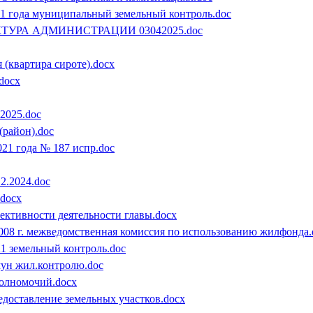
021 года муниципальный земельный контроль.doc
СТРУКТУРА АДМИНИСТРАЦИИ 03042025.doc
 (квартира сироте).docx
docx
2025.doc
(район).doc
21 года № 187 испр.doc
2.2024.doc
.docx
ективности деятельности главы.docx
2008 г. межведомственная комиссия по использованию жилфонда.
21 земельный контроль.doc
мун жил.контролю.doc
полномочий.docx
едоставление земельных участков.docx