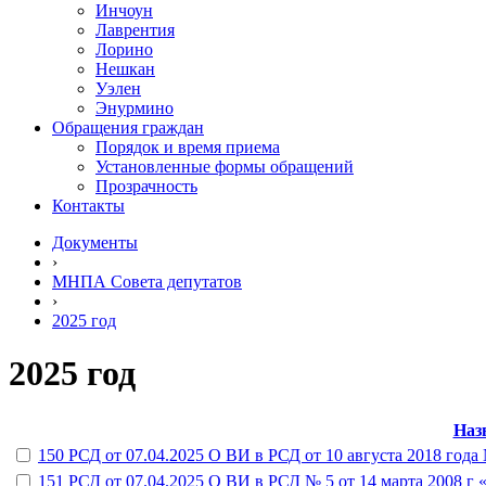
Инчоун
Лаврентия
Лорино
Нешкан
Уэлен
Энурмино
Обращения граждан
Порядок и время приема
Установленные формы обращений
Прозрачность
Контакты
Документы
›
МНПА Совета депутатов
›
2025 год
2025 год
Наз
150 РСД от 07.04.2025 О ВИ в РСД от 10 августа 2018 года
151 РСД от 07.04.2025 О ВИ в РСД № 5 от 14 марта 2008 г