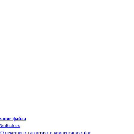
вание файла
 № 46.docx
 «О некоторых гарантиях и компенсациях.doc