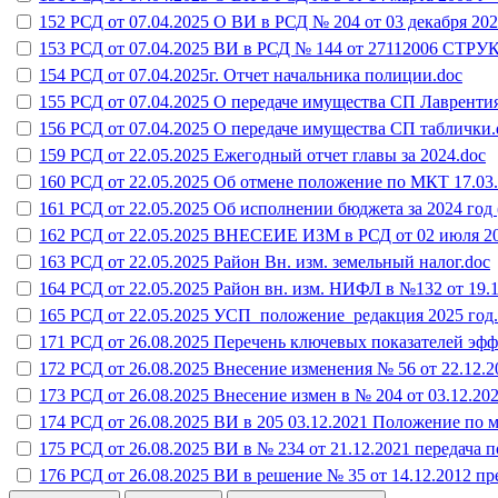
152 РСД от 07.04.2025 О ВИ в РСД № 204 от 03 декабря 2
153 РСД от 07.04.2025 ВИ в РСД № 144 от 27112006 
154 РСД от 07.04.2025г. Отчет начальника полиции.doc
155 РСД от 07.04.2025 О передаче имущества СП Лаврентия
156 РСД от 07.04.2025 О передаче имущества СП таблички.
159 РСД от 22.05.2025 Ежегодный отчет главы за 2024.doc
160 РСД от 22.05.2025 Об отмене положение по МКТ 17.03.
161 РСД от 22.05.2025 Об исполнении бюджета за 2024 год 
162 РСД от 22.05.2025 ВНЕСЕИЕ ИЗМ в РСД от 02 июля 20
163 РСД от 22.05.2025 Район Вн. изм. земельный налог.doc
164 РСД от 22.05.2025 Район вн. изм. НИФЛ в №132 от 19.1
165 РСД от 22.05.2025 УСП_положение_редакция 2025 год
171 РСД от 26.08.2025 Перечень ключевых показателей эфф
172 РСД от 26.08.2025 Внесение изменения № 56 от 22.12.
173 РСД от 26.08.2025 Внесение измен в № 204 от 03.12.20
174 РСД от 26.08.2025 ВИ в 205 03.12.2021 Положение по 
175 РСД от 26.08.2025 ВИ в № 234 от 21.12.2021 передача 
176 РСД от 26.08.2025 ВИ в решение № 35 от 14.12.2012 пр