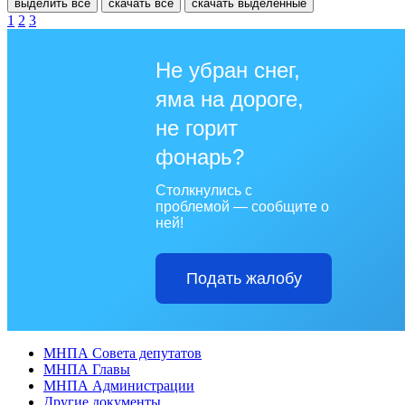
выделить все
скачать все
скачать выделенные
1
2
3
Не убран снег,
яма на дороге,
не горит
фонарь?
Столкнулись с
проблемой — сообщите о
ней!
Подать жалобу
МНПА Совета депутатов
МНПА Главы
МНПА Администрации
Другие документы