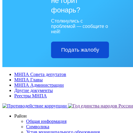
не горит
фонарь?
Столкнулись с
проблемой — сообщите о
ней!
Подать жалобу
МНПА Совета депутатов
МНПА Главы
МНПА Администрации
Другие документы
Реестры МНПА
Район
Общая информация
Символика
Устав муниципального образования