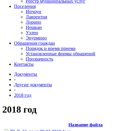
Реестр муниципальных услуг
Поселения
Инчоун
Лаврентия
Лорино
Нешкан
Уэлен
Энурмино
Обращения граждан
Порядок и время приема
Установленные формы обращений
Прозрачность
Контакты
Документы
›
Другие документы
›
2018 год
2018 год
Название файла