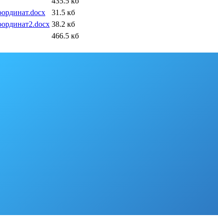
435.5 кб
оординат.docx
31.5 кб
оординат2.docx
38.2 кб
466.5 кб