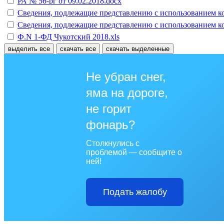
РА № 56-рг от 09.02.2018.docx
Сведения, подлежащие представлению с использованием к
Сведения, подлежащие представлению с использованием к
Ф.N 1-ФД Чукотский 2018.xls
выделить все
скачать все
скачать выделенные
Не убран снег,
яма на дороге,
не горит
фонарь?
Столкнулись с
проблемой — сообщите о
ней!
Подать жалобу