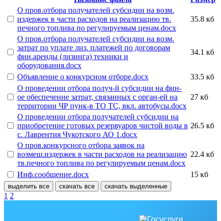
О пров.отбора получателей субсидии на возм.
издержек в части расходов на реализацию тв.
35.8 кб
печного топлива по регулируемым ценам.docx
О пров.отбора получателей субсидии на возм.
затрат по уплате лиз. платежей по договорам
34.1 кб
фин.аренды (лизинга) техники и
оборудования.docx
Объявление о конкурсном отборе.docx
33.5 кб
О проведении отбора получ-й субсидии на фин-
ое обеспечение затрат, связанных с орган-ей на
27 кб
территории ЧР пунк-в ТО ТС, вкл. автобусы.docx
О проведении отбора получателей субсидии на
приобретение готовых резервуаров чистой воды в
26.5 кб
с. Лаврентия Чукотского АО 1.docx
О пров.конкурсного отбора заявок на
возмещ.издержек в части расходов на реализацию
22.4 кб
тв.печного топлива по регулируемым ценам.docx
Инф.сообщение.docx
15 кб
выделить все
скачать все
скачать выделенные
1
2