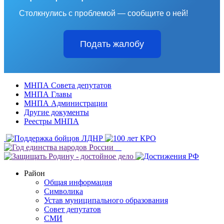
Столкнулись с проблемой — сообщите о ней!
Подать жалобу
МНПА Совета депутатов
МНПА Главы
МНПА Администрации
Другие документы
Реестры МНПА
Район
Общая информация
Символика
Устав муниципального образования
Совет депутатов
СМИ