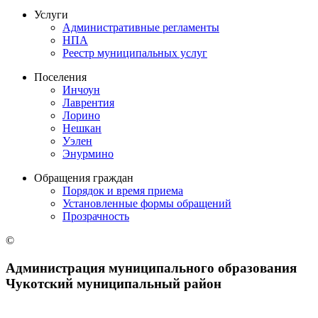
Услуги
Административные регламенты
НПА
Реестр муниципальных услуг
Поселения
Инчоун
Лаврентия
Лорино
Нешкан
Уэлен
Энурмино
Обращения граждан
Порядок и время приема
Установленные формы обращений
Прозрачность
©
Администрация муниципального образования
Чукотский муниципальный район