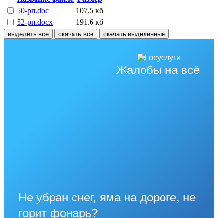
50-рп.doc
107.5 кб
52-рп.docx
191.6 кб
выделить все
скачать все
скачать выделенные
Жалобы на всё
Не убран снег, яма на дороге, не
горит фонарь?