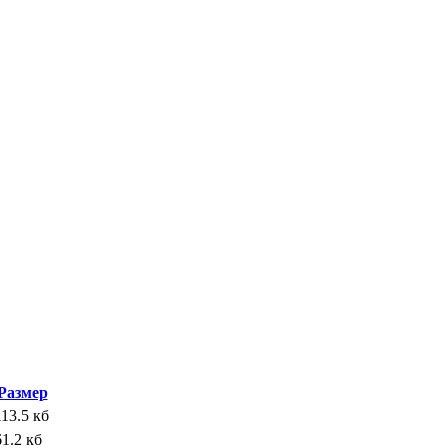
Размер
113.5 кб
61.2 кб