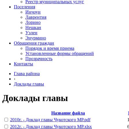
Реестр муниципальных услуг
Поселения
Инчоун
Лаврентия
Лорино
Нешкан
Уэлен
Энурмино
Обращения граждан
Порядок и время приема
Установленные формы обращений
Прозрачность
Контакты
Глава района
›
Доклады главы
Доклады главы
Название файла
2010г. - Доклад главы Чукотского МР.pdf
2012г. - Доклад главы Чукотского МР.xlsx