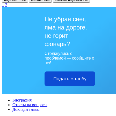
1
2
Не убран снег,
яма на дороге,
не горит
фонарь?
Столкнулись с
проблемой — сообщите о
ней!
Подать жалобу
Биография
Ответы на вопросы
Доклады главы