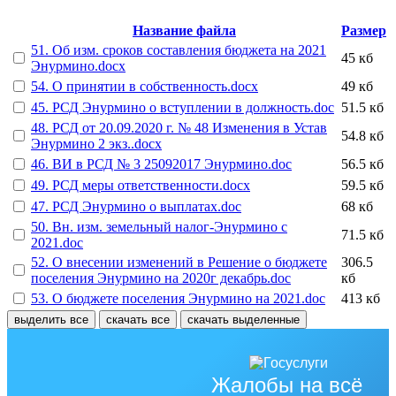
Название файла
Размер
51. Об изм. сроков составления бюджета на 2021
45 кб
Энурмино.docx
54. О принятии в собственность.docx
49 кб
45. РСД Энурмино о вступлении в должность.doc
51.5 кб
48. РСД от 20.09.2020 г. № 48 Изменения в Устав
54.8 кб
Энурмино 2 экз..docx
46. ВИ в РСД № 3 25092017 Энурмино.doc
56.5 кб
49. РСД меры ответственности.docx
59.5 кб
47. РСД Энурмино о выплатах.doc
68 кб
50. Вн. изм. земельный налог-Энурмино с
71.5 кб
2021.doc
52. О внесении изменений в Решение о бюджете
306.5
поселения Энурмино на 2020г декабрь.doc
кб
53. О бюджете поселения Энурмино на 2021.doc
413 кб
выделить все
скачать все
скачать выделенные
Жалобы на всё