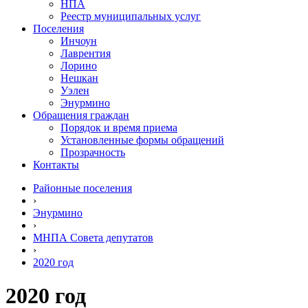
НПА
Реестр муниципальных услуг
Поселения
Инчоун
Лаврентия
Лорино
Нешкан
Уэлен
Энурмино
Обращения граждан
Порядок и время приема
Установленные формы обращений
Прозрачность
Контакты
Районные поселения
›
Энурмино
›
МНПА Совета депутатов
›
2020 год
2020 год