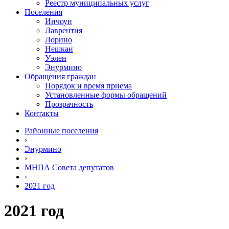
Реестр муниципальных услуг
Поселения
Инчоун
Лаврентия
Лорино
Нешкан
Уэлен
Энурмино
Обращения граждан
Порядок и время приема
Установленные формы обращений
Прозрачность
Контакты
Районные поселения
›
Энурмино
›
МНПА Совета депутатов
›
2021 год
2021 год