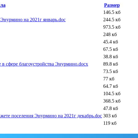
йла
Размер
146.5 кб
 Энурмино на 2021г январь.doc
244.5 кб
973.5 кб
248 кб
45.4 кб
67.5 кб
38.8 кб
 в сфере благоустройства Энурмино.docx
89.8 кб
73.5 кб
77 кб
64.7 кб
104.5 кб
368.5 кб
47.8 кб
джете поселения Энурмино на 2021г декабрь.doc
303 кб
119 кб