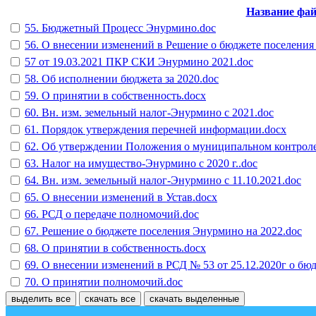
Название фа
55. Бюджетный Процесс Энурмино.doc
56. О внесении изменений в Решение о бюджете поселения
57 от 19.03.2021 ПКР СКИ Энурмино 2021.doc
58. Об исполнении бюджета за 2020.doc
59. О принятии в собственность.docx
60. Вн. изм. земельный налог-Энурмино с 2021.doc
61. Порядок утверждения перечней информации.docx
62. Об утверждении Положения о муниципальном контроле
63. Налог на имущество-Энурмино с 2020 г..doc
64. Вн. изм. земельный налог-Энурмино с 11.10.2021.doc
65. О внесении изменений в Устав.docx
66. РСД о передаче полномочий.doc
67. Решение о бюджете поселения Энурмино на 2022.doc
68. О принятии в собственность.docx
69. О внесении изменений в РСД № 53 от 25.12.2020г о бю
70. О принятии полномочий.doc
выделить все
скачать все
скачать выделенные