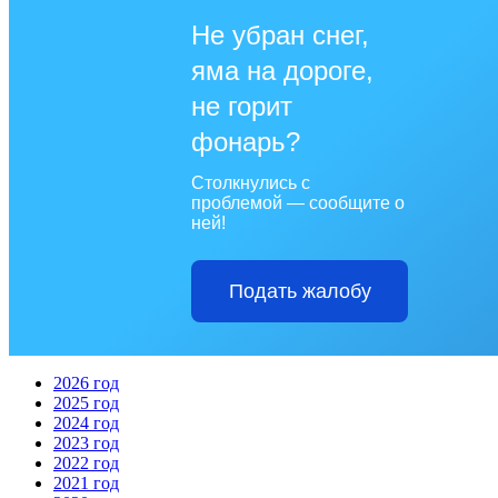
Не убран снег,
яма на дороге,
не горит
фонарь?
Столкнулись с
проблемой — сообщите о
ней!
Подать жалобу
2026 год
2025 год
2024 год
2023 год
2022 год
2021 год