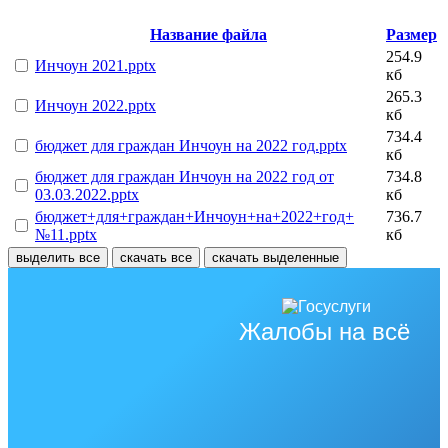
Название файла
Размер
254.9
Инчоун 2021.pptx
кб
265.3
Инчоун 2022.pptx
кб
734.4
бюджет для граждан Инчоун на 2022 год.pptx
кб
бюджет для граждан Инчоун на 2022 год от
734.8
03.03.2022.pptx
кб
бюджет+для+граждан+Инчоун+на+2022+год+
736.7
№11.pptx
кб
выделить все
скачать все
скачать выделенные
Жалобы на всё