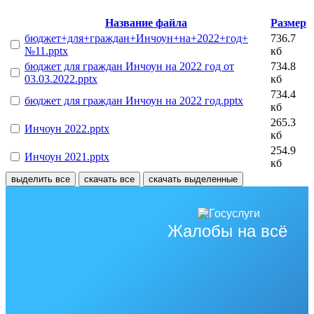
Название файла
Размер
бюджет+для+граждан+Инчоун+на+2022+год+
736.7
№11.pptx
кб
бюджет для граждан Инчоун на 2022 год от
734.8
03.03.2022.pptx
кб
734.4
бюджет для граждан Инчоун на 2022 год.pptx
кб
265.3
Инчоун 2022.pptx
кб
254.9
Инчоун 2021.pptx
кб
выделить все
скачать все
скачать выделенные
Жалобы на всё