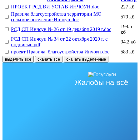
ПРОЕКТ РСД ВИ УСТАВ ИНЧОУН.doc
227 кб
Правила благоустройства территории МО
579 кб
сельское поселение Инчоун.doc
199.5
РСД СП Инчоун № 26 от 19 декабря 2019 г.doc
кб
РСД СП Инчоун № 34 от 22 октября 2020 г. с
94.2 кб
подписью.pdf
проект Правила_благоустройства Инчоун.doc
583 кб
выделить все
скачать все
скачать выделенные
Жалобы на всё