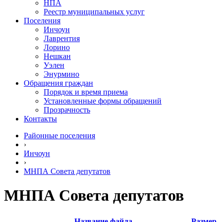
НПА
Реестр муниципальных услуг
Поселения
Инчоун
Лаврентия
Лорино
Нешкан
Уэлен
Энурмино
Обращения граждан
Порядок и время приема
Установленные формы обращений
Прозрачность
Контакты
Районные поселения
›
Инчоун
›
МНПА Совета депутатов
МНПА Совета депутатов
Название файла
Размер