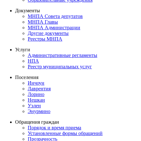
Документы
МНПА Совета депутатов
МНПА Главы
МНПА Администрации
Другие документы
Реестры МНПА
Услуги
Административные регламенты
НПА
Реестр муниципальных услуг
Поселения
Инчоун
Лаврентия
Лорино
Нешкан
Уэлен
Энурмино
Обращения граждан
Порядок и время приема
Установленные формы обращений
Прозрачность