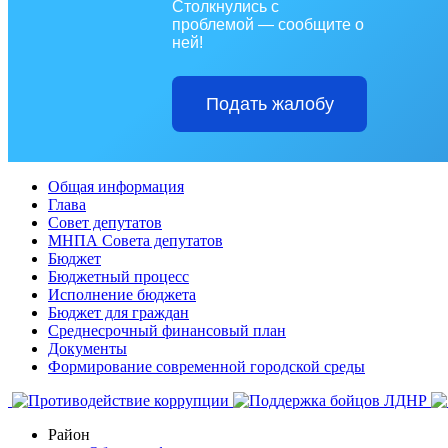
Столкнулись с
проблемой — сообщите о
ней!
Подать жалобу
Общая информация
Глава
Совет депутатов
МНПА Совета депутатов
Бюджет
Бюджетный процесс
Исполнение бюджета
Бюджет для граждан
Среднесрочный финансовый план
Документы
Формирование современной городской среды
Район