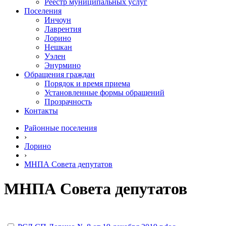
Реестр муниципальных услуг
Поселения
Инчоун
Лаврентия
Лорино
Нешкан
Уэлен
Энурмино
Обращения граждан
Порядок и время приема
Установленные формы обращений
Прозрачность
Контакты
Районные поселения
›
Лорино
›
МНПА Совета депутатов
МНПА Совета депутатов