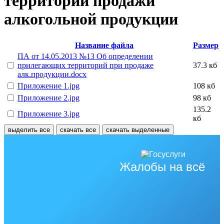
территорий продажи
алкогольной продукции
Название файла
Размер
ПА от 14.05.2013 №13 Об определении
прилегающих территорий при продаже
37.3 кб
алк.продукции.docx
Приложение 1.jpg
108 кб
Приложение 2.jpg
98 кб
135.2
Приложение 3.jpg
кб
выделить все
скачать все
скачать выделенные
Жалобы на всё