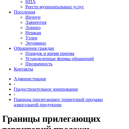
НПА
Реестр муниципальных услуг
Поселения
Инчоун
Лаврентия
Лорино
Нешкан
Уэлен
Энурмино
Обращения граждан
Порядок и время приема
Установленные формы обращений
Прозрачность
Контакты
Администрация
›
Градостроительное зонирование
›
Границы прилегающих территорий продажи
алкогольной продукции
Границы прилегающих