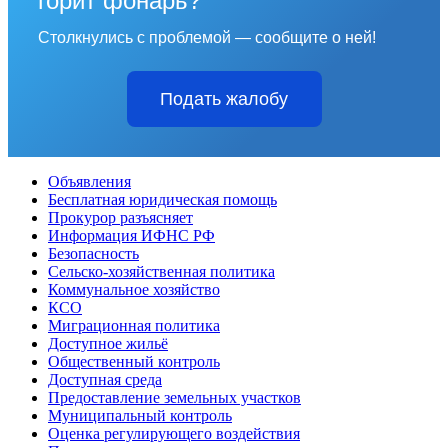
горит фонарь?
Столкнулись с проблемой — сообщите о ней!
Подать жалобу
Объявления
Бесплатная юридическая помощь
Прокурор разъясняет
Информация ИФНС РФ
Безопасность
Сельско-хозяйственная политика
Коммунальное хозяйство
КСО
Миграционная политика
Доступное жильё
Общественный контроль
Доступная среда
Предоставление земельных участков
Муниципальный контроль
Оценка регулирующего воздействия