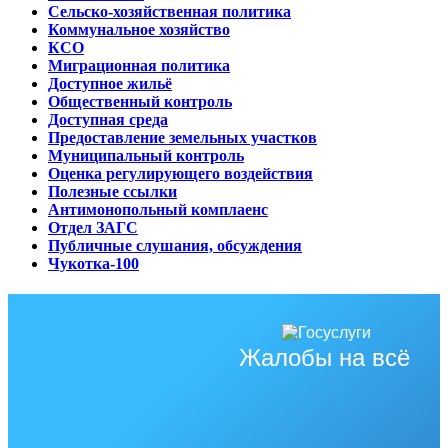
Сельско-хозяйственная политика
Коммунальное хозяйство
КСО
Миграционная политика
Доступное жильё
Общественный контроль
Доступная среда
Предоставление земельных участков
Муниципальный контроль
Оценка регулирующего воздействия
Полезные ссылки
Антимонопольный комплаенс
Отдел ЗАГС
Публичные слушания, обсуждения
Чукотка-100
Жалобы на всё