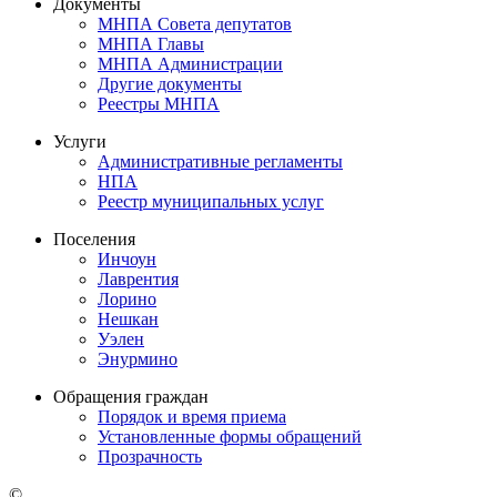
Документы
МНПА Совета депутатов
МНПА Главы
МНПА Администрации
Другие документы
Реестры МНПА
Услуги
Административные регламенты
НПА
Реестр муниципальных услуг
Поселения
Инчоун
Лаврентия
Лорино
Нешкан
Уэлен
Энурмино
Обращения граждан
Порядок и время приема
Установленные формы обращений
Прозрачность
©