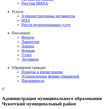
Реестры МНПА
Услуги
Административные регламенты
НПА
Реестр муниципальных услуг
Поселения
Инчоун
Лаврентия
Лорино
Нешкан
Уэлен
Энурмино
Обращения граждан
Порядок и время приема
Установленные формы обращений
Прозрачность
©
Администрация муниципального образования
Чукотский муниципальный район