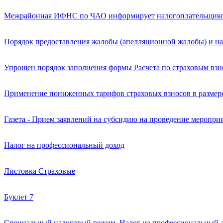
Межрайонная ИФНС по ЧАО информирует налогоплательщиков 
Порядок предоставления жалобы (апелляционной жалобы) и на
Упрощен порядок заполнения формы Расчета по страховым вз
Применение пониженных тарифов страховых взносов в размер
Газета - Прием заявлений на субсидию на проведение меропр
Налог на профессиональный доход
Листовка Страховые
Буклет 7
Специальный налоговый режим. Налог на профессиональный 