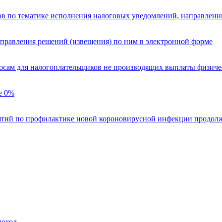
по тематике исполнения налоговых уведомлений, направленны
правления решений (извещения) по ним в электронной форме
носам для налогоплательщиков не производящих выплаты физич
е 0%
иятий по профилактике новой короновирусной инфекции продолжи
доход