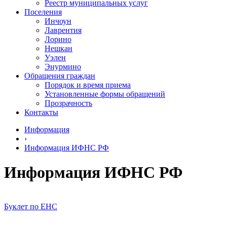
Реестр муниципальных услуг
Поселения
Инчоун
Лаврентия
Лорино
Нешкан
Уэлен
Энурмино
Обращения граждан
Порядок и время приема
Установленные формы обращений
Прозрачность
Контакты
Информация
›
Информация ИФНС РФ
Информация ИФНС РФ
Буклет по ЕНС