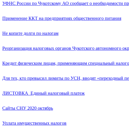
УФНС России по Чукотскому АО сообщает о необходимости пра
Применение ККТ на предприятиях общественного питания
Не копите долги по налогам
Реорганизация налоговых органов Чукотского автономного ок
Кредит физическим лицам, применяющим специальный налого
Для тех, кто превысил лимиты по УСН, вводят «переходный п
ЛИСТОВКА_Единый налоговый платеж
Сайты СНУ 2020 октябрь
Уплата имущественных налогов