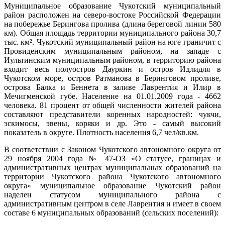
Муниципальное образование Чукотский муниципальный
район расположен на северо-востоке Российской Федерации
на побережье Берингова пролива (длина береговой линии 580
км). Общая площадь территории муниципального района 30,7
тыс. км². Чукотский муниципальный район на юге граничит с
Провиденским муниципальным районом, на западе с
Иультинским муниципальным районом, в территорию района
входит весь полуостров Дауркин и остров Идлидля в
Чукотском море, остров Ратманова в Беринговом проливе,
острова Балка и Беннета в заливе Лаврентия и Илир в
Мечигменской губе. Население на 01.01.2009 года - 4662
человека. 81 процент от общей численности жителей района
составляют представители коренных народностей: чукчи,
эскимосы, эвены, коряки и др. Это - самый высокий
показатель в округе. Плотность населения 6,7 чел/кв.км.
В соответствии с Законом Чукотского автономного округа от
29 ноября 2004 года № 47-ОЗ «О статусе, границах и
административных центрах муниципальных образований на
территории Чукотского района Чукотского автономного
округа» муниципальное образование Чукотский район
наделен статусом муниципального района с
административным центром в селе Лаврентия и имеет в своем
составе 6 муниципальных образований (сельских поселений):