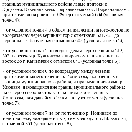
границах муниципального района левые притоки р.
Эргувээм: Кэвъянвывеем, Пыркальвэвываам, Пырканайваам с
притоками, до вершины г. Лёурер с отметкой 604 (условная
точка 4);
· от условной точки 4 в общем направлении на юго-восток по
водоразделам через вершины гор с отметками 521, 421 до
вершины г. Обломочная с отметкой 602 ( условная точка 5);
· от условной точки 5 по водоразделам через вершины 512,
303, пересекая р. Кучьювээм в широтном направлении, на
восток до г. Кычымлэн с отметкой 841 (условная точка 6);
· от условной точки 6 по водоразделу между левыми
притоками нижнего течения р. Ионивээм, включенных в
границы муниципального района, и правыми притоками р.
Улювээм, находящихся вне границ муниципального района;
на северо-северо-восток к точке нижнего течения р.
Ионивээм, находящейся в 10 км к югу от ее устья (условная
точка 7);
· от условной точки 7 на юг по течению р. Ионивээм до
точки на реке, находящейся в 7,5 км к западу от г. Ыльхвэгыт,
с отметкой 351 (условная точка 8);