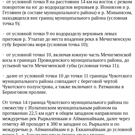
· от условной точки 8 на расстоянии 14 км на восток с резким
поворотом на юг до водоразделов верховьев р. Ионивээм и р.
Гетлянен (в составе муниципального района) и р. Мэнынвээм,
находящихся вне границ муниципального района (условная
точка 9);
· от условной точки 9 по водоразделу верховьев левых
притоков р. Утаатап до места впадения реки в Мечигменскую
губу Берингова моря (условная точка 10);
· от условной точки 10, включая южную часть Мечигменской
косы в границах Провиденского муниципального района, до
устьевой части Мечигменской губы (условная точка 11);
· далее от условной точки 10 до точки 11 границы Чукотского
муниципального района совпадают с береговой чертой
Чукотского полуострова, а также включают о. Ратманова в
Беринговом проливе.
От точки 14 граница Чукотского муниципального района по
смежеству с Иультинским муниципальным районом на
протяжении 22,5 км идет в общем западном направлении по
междуречью рек Рыркаленваам и Айманнайваам, далее через
отметку 48 проходит в 300 м западнее оз. Рыркален и по
междуречью р. Айманнайваам и р. Екканнайваам до условной
точки 1 - г. Анкагыргычгын (точки стыка границ