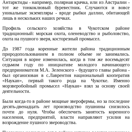
Антарктиды - например, полярная крачка, или из Австралии -
тот же тонкоклювый буревестник. Случаются и вовсе
уникальные экземпляры - вроде рыбки даллии, обитающей
лишь в нескольких наших речках.
Профиль сельского хозяйства в Чукотском районе
традиционный: морская охота, оленеводство и рыболовство,
охота на пушного зверя, косторезный промысел.
До 1987 года коренные жители района традиционным
природопользованием в полном объеме не занимались.
Ситуация в корне изменилась, когда в том же восемьдесят
седьмом году по инициативе молодого начинающего
предпринимателя М.А. Зеленского - будущего главы района -
был организован в с.Лаврентия национальный кооператив
«Наукан», первый такого рода на Чукотке. Именно
морзверобойный промысел «Наукан» взял за основу своей
деятельности.
Были когда-то в районе мощные зверофермы, но за последние
десять-двенадцать лет производство пушнины снизилось
почти до нуля. Чтобы обеспечить занятость коренного
населения, предприятий, власти направляют усилия на
возрождение пушного звероводства.