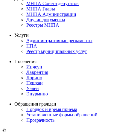
МНПА Совета депутатов
МНПА Главы
МНПА Администрации
Другие документы
Реестры МНПА
Услуги
Административные регламенты
НПА
Реестр муниципальных услуг
Поселения
Инчоун
Лаврентия
Лорино
Нешкан
Уэлен
Энурмино
Обращения граждан
Порядок и время приема
Установленные формы обращений
Прозрачность
©