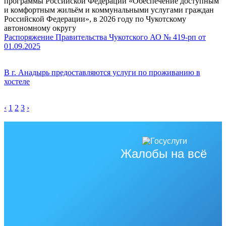
программы Российской Федерации «Обеспечение доступным
и комфортным жильём и коммунальными услугами граждан
Российской Федерации», в 2026 году по Чукотскому
автономному округу
Распоряжение Правительства Чукотского АО № 419-рп от
01.09.2025
В г. Анадырь предоставляются услуги по проживанию в
хостеле
‹
1
2
3
›
Жалобы на всё