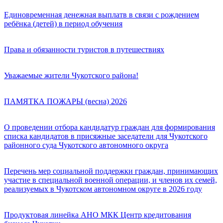
Единовременная денежная выплатв в связи с рождением
ребёнка (детей) в период обучения
Права и обязанности туристов в путешествиях
Уважаемые жители Чукотского района!
ПАМЯТКА ПОЖАРЫ (весна) 2026
О проведении отбора кандидатур граждан для формирования
списка кандидатов в присяжные заседатели для Чукотского
районного суда Чукотского автономного округа
Перечень мер социальной поддержки граждан, принимающих
участие в специальной военной операции, и членов их семей,
реализуемых в Чукотском автономном округе в 2026 году
Продуктовая линейка АНО МКК Центр кредитования