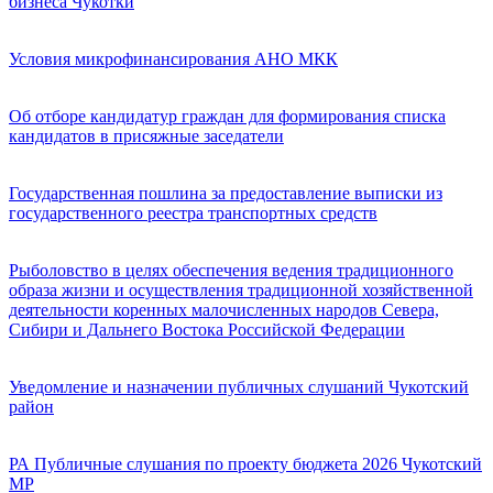
бизнеса Чукотки
Условия микрофинансирования АНО МКК
Об отборе кандидатур граждан для формирования списка
кандидатов в присяжные заседатели
Государственная пошлина за предоставление выписки из
государственного реестра транспортных средств
Рыболовство в целях обеспечения ведения традиционного
образа жизни и осуществления традиционной хозяйственной
деятельности коренных малочисленных народов Севера,
Сибири и Дальнего Востока Российской Федерации
Уведомление и назначении публичных слушаний Чукотский
район
РА Публичные слушания по проекту бюджета 2026 Чукотский
МР