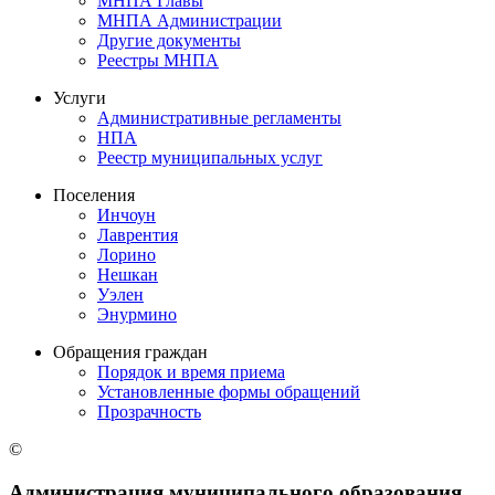
МНПА Главы
МНПА Администрации
Другие документы
Реестры МНПА
Услуги
Административные регламенты
НПА
Реестр муниципальных услуг
Поселения
Инчоун
Лаврентия
Лорино
Нешкан
Уэлен
Энурмино
Обращения граждан
Порядок и время приема
Установленные формы обращений
Прозрачность
©
Администрация муниципального образования