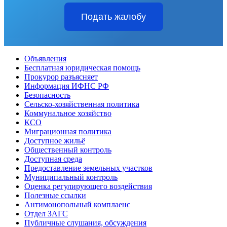
Подать жалобу
Объявления
Бесплатная юридическая помощь
Прокурор разъясняет
Информация ИФНС РФ
Безопасность
Сельско-хозяйственная политика
Коммунальное хозяйство
КСО
Миграционная политика
Доступное жильё
Общественный контроль
Доступная среда
Предоставление земельных участков
Муниципальный контроль
Оценка регулирующего воздействия
Полезные ссылки
Антимонопольный комплаенс
Отдел ЗАГС
Публичные слушания, обсуждения