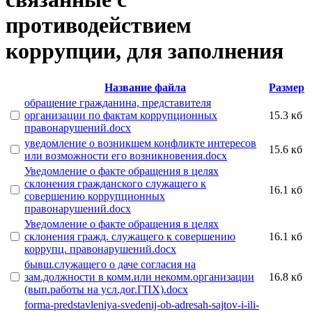
противодействием
коррупции, для заполнения
Название файла
Размер
обращение гражданина, представителя
организации по фактам коррупционных
15.3 кб
правонарушений.docx
уведомление о возникшем конфликте интересов
15.6 кб
или возможности его возникновения.docx
Уведомление о факте обращения в целях
склонения гражданского служащего к
16.1 кб
совершению коррупционных
правонарушений.docx
Уведомление о факте обращения в целях
склонения гражд. служащего к совершению
16.1 кб
коррупц. правонарушений.docx
бывш.служащего о даче согласия на
зам.должности в комм.или некомм.организации
16.8 кб
(вып.работы на усл.дог.ГПХ).docx
forma-predstavleniya-svedenij-ob-adresah-sajtov-i-ili-