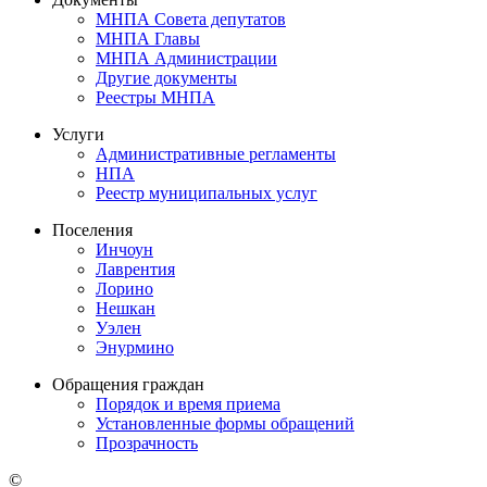
МНПА Совета депутатов
МНПА Главы
МНПА Администрации
Другие документы
Реестры МНПА
Услуги
Административные регламенты
НПА
Реестр муниципальных услуг
Поселения
Инчоун
Лаврентия
Лорино
Нешкан
Уэлен
Энурмино
Обращения граждан
Порядок и время приема
Установленные формы обращений
Прозрачность
©