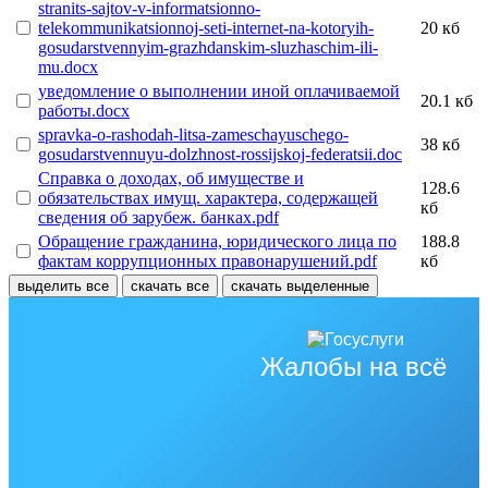
stranits-sajtov-v-informatsionno-
telekommunikatsionnoj-seti-internet-na-kotoryih-
20 кб
gosudarstvennyim-grazhdanskim-sluzhaschim-ili-
mu.docx
уведомление о выполнении иной оплачиваемой
20.1 кб
работы.docx
spravka-o-rashodah-litsa-zameschayuschego-
38 кб
gosudarstvennuyu-dolzhnost-rossijskoj-federatsii.doc
Справка о доходах, об имуществе и
128.6
обязательствах имущ. характера, содержащей
кб
сведения об зарубеж. банках.pdf
Обращение гражданина, юридического лица по
188.8
фактам коррупционных правонарушений.pdf
кб
выделить все
скачать все
скачать выделенные
Жалобы на всё