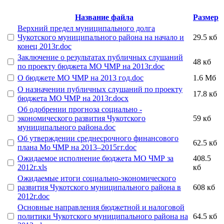
Название файла
Размер
Верхний предел муниципального долга
Чукотского муниципального района на начало и
29.5 кб
конец 2013г.doc
Заключение о результатах публичных слушаний
48 кб
по проекту бюджета МО ЧМР на 2013г.doc
О бюджете МО ЧМР на 2013 год.doc
1.6 Мб
О назначении публичных слушаний по проекту
17.8 кб
бюджета МО ЧМР на 2013г.docx
Об одобрении прогноза социально -
экономического развития Чукотского
59 кб
муниципального района.doc
Об утверждении среднесрочного финансового
62.5 кб
плана Мо ЧМР на 2013–2015гг.doc
Ожидаемое исполнение бюджета МО ЧМР за
408.5
2012г.xls
кб
Ожидаемые итоги социально-экономического
развития Чукотского муниципального района в
608 кб
2012г.doc
Основные направления бюджетной и налоговой
политики Чукотского муниципального района на
64.5 кб