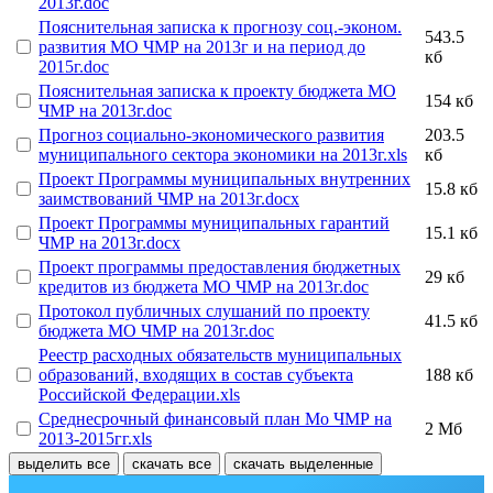
2013г.doc
Пояснительная записка к прогнозу соц.-эконом.
543.5
развития МО ЧМР на 2013г и на период до
кб
2015г.doc
Пояснительная записка к проекту бюджета МО
154 кб
ЧМР на 2013г.doc
Прогноз социально-экономического развития
203.5
муниципального сектора экономики на 2013г.xls
кб
Проект Программы муниципальных внутренних
15.8 кб
заимствований ЧМР на 2013г.docx
Проект Программы муниципальных гарантий
15.1 кб
ЧМР на 2013г.docx
Проект программы предоставления бюджетных
29 кб
кредитов из бюджета МО ЧМР на 2013г.doc
Протокол публичных слушаний по проекту
41.5 кб
бюджета МО ЧМР на 2013г.doc
Реестр расходных обязательств муниципальных
образований, входящих в состав субъекта
188 кб
Российской Федерации.xls
Среднесрочный финансовый план Мо ЧМР на
2 Мб
2013-2015гг.xls
выделить все
скачать все
скачать выделенные