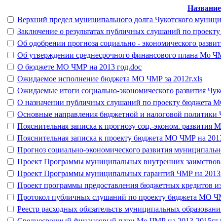
Название
Верхний предел муниципального долга Чукотского муницип
Заключение о результатах публичных слушаний по проект
Об одобрении прогноза социально - экономического разви
Об утверждении среднесрочного финансового плана Мо ЧМ
О бюджете МО ЧМР на 2013 год.doc
Ожидаемое исполнение бюджета МО ЧМР за 2012г.xls
Ожидаемые итоги социально-экономического развития Чуко
О назначении публичных слушаний по проекту бюджета М
Основные направления бюджетной и налоговой политики Ч
Пояснительная записка к прогнозу соц.-эконом. развития М
Пояснительная записка к проекту бюджета МО ЧМР на 2013
Прогноз социально-экономического развития муниципальног
Проект Программы муниципальных внутренних заимствова
Проект Программы муниципальных гарантий ЧМР на 2013г
Проект программы предоставления бюджетных кредитов и
Протокол публичных слушаний по проекту бюджета МО ЧМ
Реестр расходных обязательств муниципальных образований
Среднесрочный финансовый план Мо ЧМР на 2013-2015гг.x