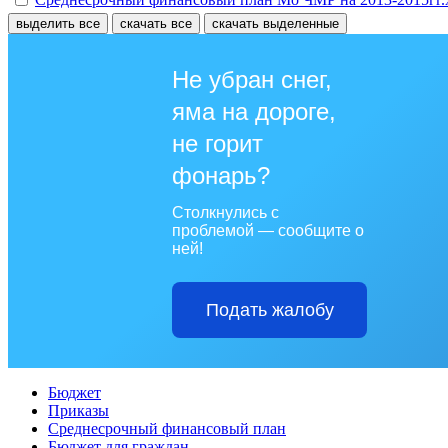
выделить все
скачать все
скачать выделенные
Не убран снег,
яма на дороге,
не горит
фонарь?
Столкнулись с
проблемой — сообщите о
ней!
Подать жалобу
Бюджет
Приказы
Среднесрочный финансовый план
Бюджет для граждан