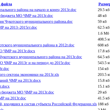
 файла
Разме
ального района на начало и конец 2013г.doc
29.5 кб
у бюджета МО ЧМР на 2013г.doc
48 кб
тия Чукотского муниципального района.doc
59 кб
Р на 2013–2015гг.doc
62.5 кб
1.6 Мб
408.5 к
тского муниципального района в 2012г.doc
608 кб
О ЧМР на 2013г.docx
17.8 кб
укотского муниципального района на 2013г.doc
64.5 кб
О ЧМР на 2013г и на период до 2015г.doc
543.5 к
г.doc
154 кб
о сектора экономики на 2013г.xls
203.5 к
ний ЧМР на 2013г.docx
15.8 кб
.docx
15.1 кб
з бюджета МО ЧМР на 2013г.doc
29 кб
Р на 2013г.doc
41.5 кб
, входящих в состав субъекта Российской Федерации.xls
188 кб
ls
2 Мб