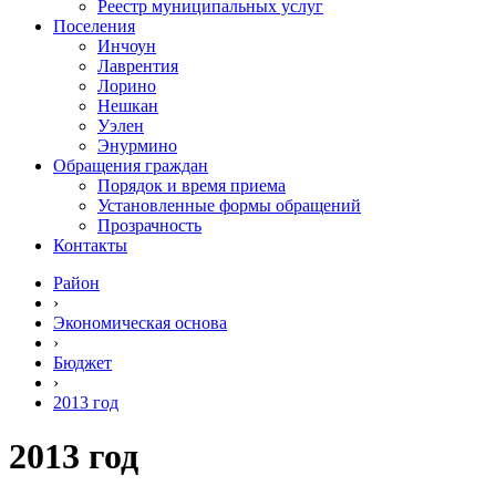
Реестр муниципальных услуг
Поселения
Инчоун
Лаврентия
Лорино
Нешкан
Уэлен
Энурмино
Обращения граждан
Порядок и время приема
Установленные формы обращений
Прозрачность
Контакты
Район
›
Экономическая основа
›
Бюджет
›
2013 год
2013 год