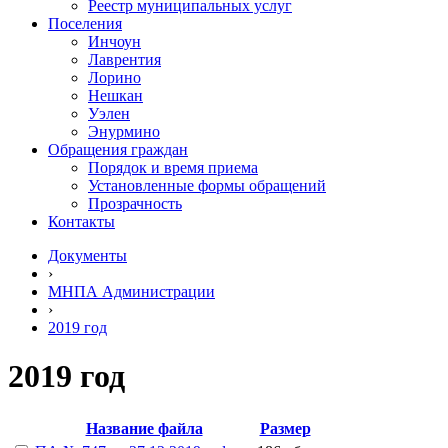
Реестр муниципальных услуг
Поселения
Инчоун
Лаврентия
Лорино
Нешкан
Уэлен
Энурмино
Обращения граждан
Порядок и время приема
Установленные формы обращений
Прозрачность
Контакты
Документы
›
МНПА Администрации
›
2019 год
2019 год
Название файла
Размер