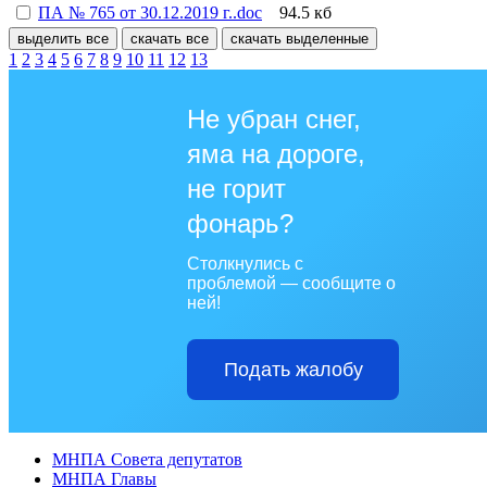
ПА № 765 от 30.12.2019 г..doc
94.5 кб
выделить все
скачать все
скачать выделенные
1
2
3
4
5
6
7
8
9
10
11
12
13
Не убран снег,
яма на дороге,
не горит
фонарь?
Столкнулись с
проблемой — сообщите о
ней!
Подать жалобу
МНПА Совета депутатов
МНПА Главы