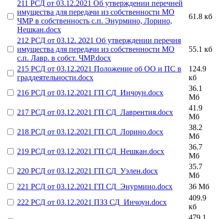
211 РСД от 03.12.2021 Об утверждении перечней
имущества для передачи из собственности МО
61.8 кб
ЧМР в собственность с.п. Энурмино, Лорино,
Нешкан.docx
212 РСД от 03.12. 2021 Об утверждении перечня
имущества для передачи из собственности МО
55.1 кб
с.п. Лавр. в собст. ЧМР.docx
215 РСД от 03.12.2021 Положение об ОО и ПС в
124.9
граддеятельности.docx
кб
36.1
216 РСД от 03.12.2021 ГП СД_Инчоун.docx
Мб
41.9
217 РСД от 03.12.2021 ГП СД_Лаврентия.docx
Мб
38.2
218 РСД от 03.12.2021 ГП СД_Лорино.docx
Мб
36.7
219 РСД от 03.12.2021 ГП СД_Нешкан.docx
Мб
35.7
220 РСД от 03.12.2021 ГП СД_Уэлен.docx
Мб
221 РСД от 03.12.2021 ГП СД_Энурмино.docx
36 Мб
409.9
222 РСД от 03.12.2021 ПЗЗ СД_Инчоун.docx
кб
479.1