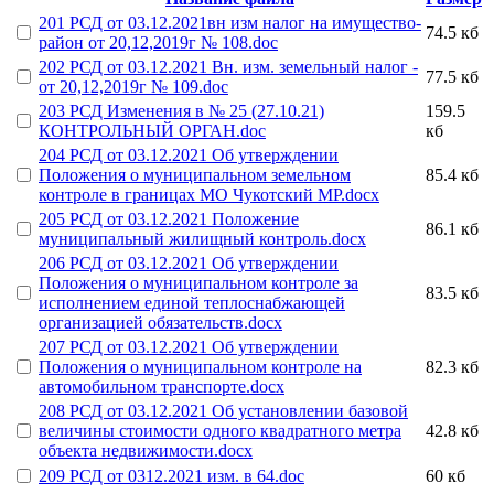
201 РСД от 03.12.2021вн изм налог на имущество-
74.5 кб
район от 20,12,2019г № 108.doc
202 РСД от 03.12.2021 Вн. изм. земельный налог -
77.5 кб
от 20,12,2019г № 109.doc
203 РСД Изменения в № 25 (27.10.21)
159.5
КОНТРОЛЬНЫЙ ОРГАН.doc
кб
204 РСД от 03.12.2021 Об утверждении
Положения о муниципальном земельном
85.4 кб
контроле в границах МО Чукотский МР.docx
205 РСД от 03.12.2021 Положение
86.1 кб
муниципальный жилищный контроль.docx
206 РСД от 03.12.2021 Об утверждении
Положения о муниципальном контроле за
83.5 кб
исполнением единой теплоснабжающей
организацией обязательств.docx
207 РСД от 03.12.2021 Об утверждении
Положения о муниципальном контроле на
82.3 кб
автомобильном транспорте.docx
208 РСД от 03.12.2021 Об установлении базовой
величины стоимости одного квадратного метра
42.8 кб
объекта недвижимости.docx
209 РСД от 0312.2021 изм. в 64.doc
60 кб