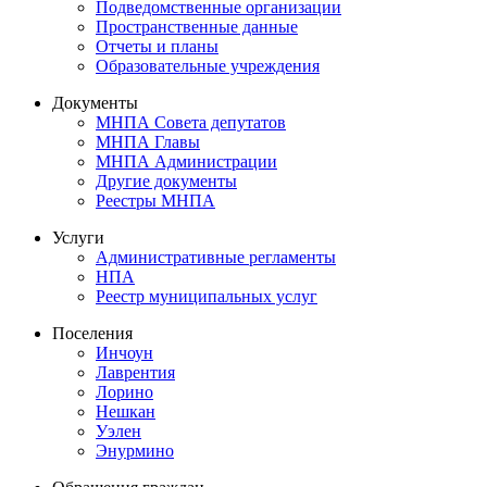
Подведомственные организации
Пространственные данные
Отчеты и планы
Образовательные учреждения
Документы
МНПА Совета депутатов
МНПА Главы
МНПА Администрации
Другие документы
Реестры МНПА
Услуги
Административные регламенты
НПА
Реестр муниципальных услуг
Поселения
Инчоун
Лаврентия
Лорино
Нешкан
Уэлен
Энурмино