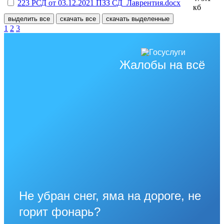
223 РСД от 03.12.2021 ПЗЗ СД_Лаврентия.docx
кб
выделить все
скачать все
скачать выделенные
1
2
3
Жалобы на всё
Не убран снег, яма на дороге, не
горит фонарь?