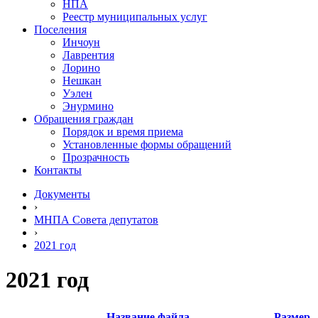
НПА
Реестр муниципальных услуг
Поселения
Инчоун
Лаврентия
Лорино
Нешкан
Уэлен
Энурмино
Обращения граждан
Порядок и время приема
Установленные формы обращений
Прозрачность
Контакты
Документы
›
МНПА Совета депутатов
›
2021 год
2021 год
Название файла
Размер