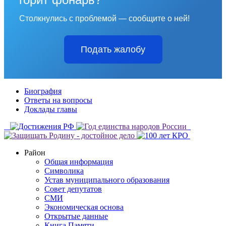
Столкнулись с проблемой — сообщите о ней!
Подать жалобу
Биография
Ответы на вопросы
Доклады главы
Район
Общая информация
Символика
Устав муниципального образования
Совет депутатов
СМИ
Экономическая основа
Открытые данные
Книга Памяти