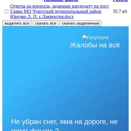
Ответы на вопросы, заданные кандидату на пост
Главы МО Чукотский муниципальный район
35.7 кб
Юрочко Л. П. с.Лаврентия.docx
выделить все
скачать все
скачать выделенные
Жалобы на всё
Не убран снег, яма на дороге, не
горит фонарь?