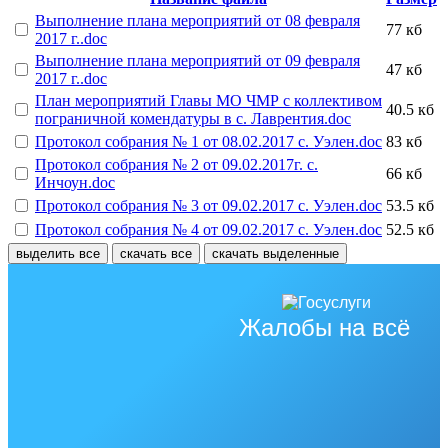
Выполнение плана мероприятий от 08 февраля
77 кб
2017 г..doc
Выполнение плана мероприятий от 09 февраля
47 кб
2017 г..doc
План мероприятий Главы МО ЧМР с коллективом
40.5 кб
пограничной комендатуры в с. Лаврентия.doc
Протокол собрания № 1 от 08.02.2017 с. Уэлен.doc
83 кб
Протокол собрания № 2 от 09.02.2017г. с.
66 кб
Инчоун.doc
Протокол собрания № 3 от 09.02.2017 с. Уэлен.doc
53.5 кб
Протокол собрания № 4 от 09.02.2017 с. Уэлен.doc
52.5 кб
выделить все
скачать все
скачать выделенные
Жалобы на всё