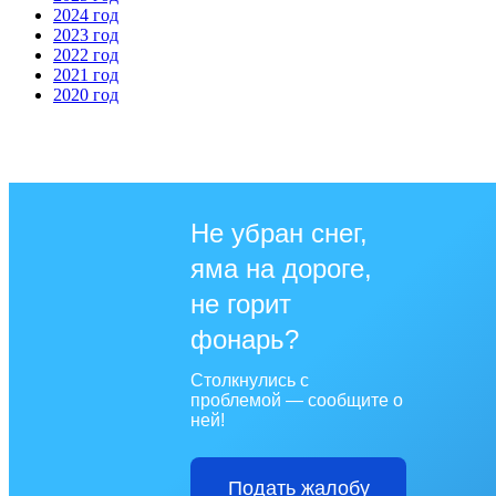
2024 год
2023 год
2022 год
2021 год
2020 год
Не убран снег,
яма на дороге,
не горит
фонарь?
Столкнулись с
проблемой — сообщите о
ней!
Подать жалобу