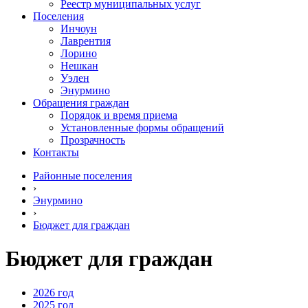
Реестр муниципальных услуг
Поселения
Инчоун
Лаврентия
Лорино
Нешкан
Уэлен
Энурмино
Обращения граждан
Порядок и время приема
Установленные формы обращений
Прозрачность
Контакты
Районные поселения
›
Энурмино
›
Бюджет для граждан
Бюджет для граждан
2026 год
2025 год