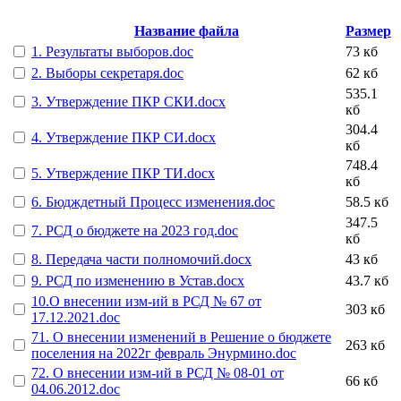
Название файла
Размер
1. Результаты выборов.doc
73 кб
2. Выборы секретаря.doc
62 кб
535.1
3. Утверждение ПКР СКИ.docx
кб
304.4
4. Утверждение ПКР СИ.docx
кб
748.4
5. Утверждение ПКР ТИ.docx
кб
6. Бюдждетный Процесс изменения.doc
58.5 кб
347.5
7. РСД о бюджете на 2023 год.doc
кб
8. Передача части полномочий.docx
43 кб
9. РСД по изменению в Устав.docx
43.7 кб
10.О внесении изм-ий в РСД № 67 от
303 кб
17.12.2021.doc
71. О внесении изменений в Решение о бюджете
263 кб
поселения на 2022г февраль Энурмино.doc
72. О внесении изм-ий в РСД № 08-01 от
66 кб
04.06.2012.doc