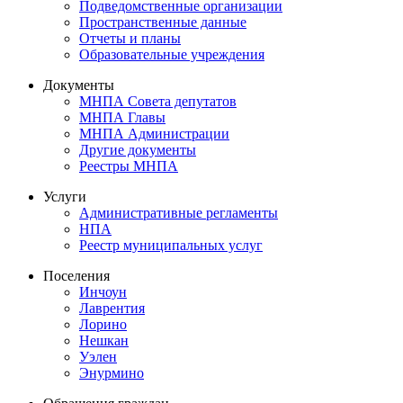
Подведомственные организации
Пространственные данные
Отчеты и планы
Образовательные учреждения
Документы
МНПА Совета депутатов
МНПА Главы
МНПА Администрации
Другие документы
Реестры МНПА
Услуги
Административные регламенты
НПА
Реестр муниципальных услуг
Поселения
Инчоун
Лаврентия
Лорино
Нешкан
Уэлен
Энурмино