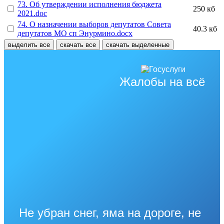
73. Об утверждении исполнения бюджета
250 кб
2021.doc
74. О назначении выборов депутатов Совета
40.3 кб
депутатов МО сп Энурмино.docx
выделить все
скачать все
скачать выделенные
Жалобы на всё
Не убран снег, яма на дороге, не