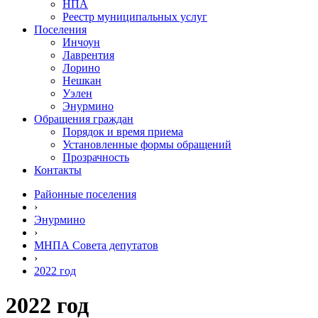
НПА
Реестр муниципальных услуг
Поселения
Инчоун
Лаврентия
Лорино
Нешкан
Уэлен
Энурмино
Обращения граждан
Порядок и время приема
Установленные формы обращений
Прозрачность
Контакты
Районные поселения
›
Энурмино
›
МНПА Совета депутатов
›
2022 год
2022 год