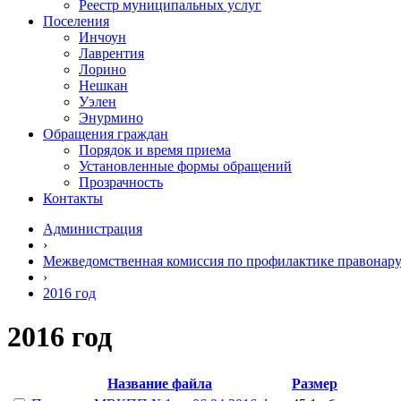
Реестр муниципальных услуг
Поселения
Инчоун
Лаврентия
Лорино
Нешкан
Уэлен
Энурмино
Обращения граждан
Порядок и время приема
Установленные формы обращений
Прозрачность
Контакты
Администрация
›
Межведомственная комиссия по профилактике правонар
›
2016 год
2016 год
Название файла
Размер