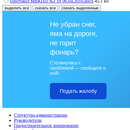
Протокол МВКПП №1 от 06.04.2016.docx
45.1 кб
выделить все
скачать все
скачать выделенные
Не убран снег,
яма на дороге,
не горит
фонарь?
Столкнулись с
проблемой — сообщите о
ней!
Подать жалобу
Структура администрации
Руководители
Градостроительное зонирование