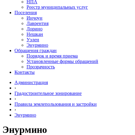
НПА
Реестр муниципальных услуг
Поселения
Инчоун
Лаврентия
Лорино
Нешкан
Уэлен
Энурмино
Обращения граждан
Порядок и время приема
Установленные формы обращений
Прозрачность
Контакты
Администрация
›
Градостроительное зонирование
›
Правила землепользования и застройки
›
Энурмино
Энурмино