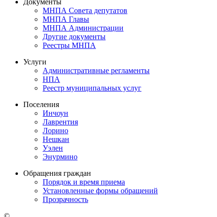
Документы
МНПА Совета депутатов
МНПА Главы
МНПА Администрации
Другие документы
Реестры МНПА
Услуги
Административные регламенты
НПА
Реестр муниципальных услуг
Поселения
Инчоун
Лаврентия
Лорино
Нешкан
Уэлен
Энурмино
Обращения граждан
Порядок и время приема
Установленные формы обращений
Прозрачность
©