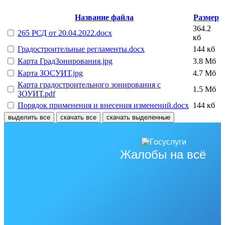
Название файла
Размер
364.2
265 РСД от 20.04.2022.docx
кб
Градостроительные регламенты.docx
144 кб
Карта ГрадЗонирования.jpg
3.8 Мб
Карта ЗОСУИТ.jpg
4.7 Мб
Карта градостроительного зонирования с
1.5 Мб
ЗОУИТ.pdf
Порядок применения и внесения изменений.docx
144 кб
выделить все
скачать все
скачать выделенные
Жалобы на всё