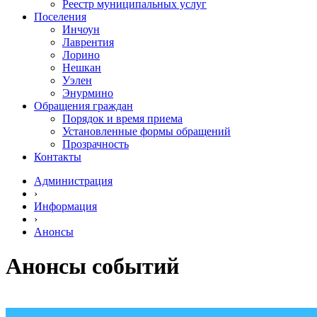
Реестр муниципальных услуг
Поселения
Инчоун
Лаврентия
Лорино
Нешкан
Уэлен
Энурмино
Обращения граждан
Порядок и время приема
Установленные формы обращений
Прозрачность
Контакты
Администрация
›
Информация
›
Анонсы
Анонсы событий