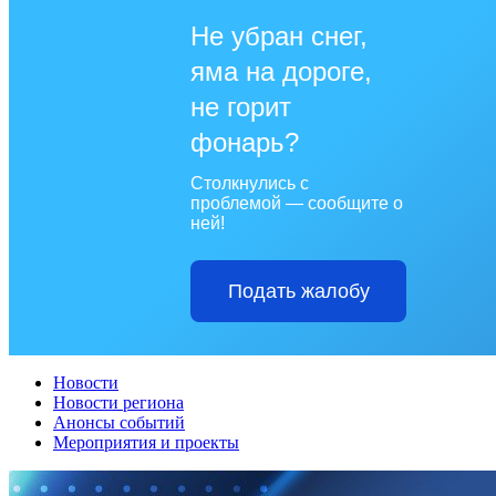
Не убран снег,
яма на дороге,
не горит
фонарь?
Столкнулись с
проблемой — сообщите о
ней!
Подать жалобу
Новости
Новости региона
Анонсы событий
Мероприятия и проекты