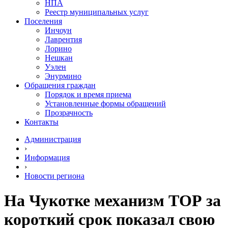
НПА
Реестр муниципальных услуг
Поселения
Инчоун
Лаврентия
Лорино
Нешкан
Уэлен
Энурмино
Обращения граждан
Порядок и время приема
Установленные формы обращений
Прозрачность
Контакты
Администрация
›
Информация
›
Новости региона
На Чукотке механизм ТОР за
короткий срок показал свою