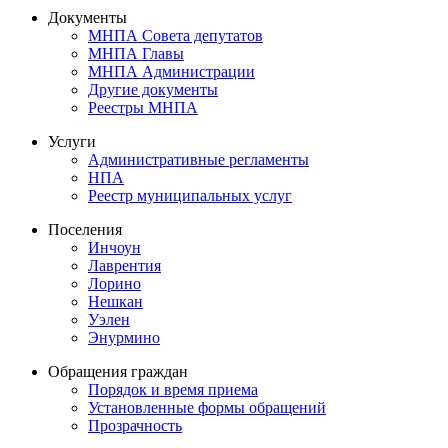
Документы
МНПА Совета депутатов
МНПА Главы
МНПА Администрации
Другие документы
Реестры МНПА
Услуги
Административные регламенты
НПА
Реестр муниципальных услуг
Поселения
Инчоун
Лаврентия
Лорино
Нешкан
Уэлен
Энурмино
Обращения граждан
Порядок и время приема
Установленные формы обращений
Прозрачность