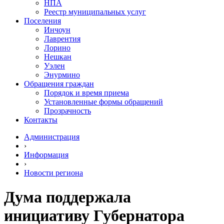
НПА
Реестр муниципальных услуг
Поселения
Инчоун
Лаврентия
Лорино
Нешкан
Уэлен
Энурмино
Обращения граждан
Порядок и время приема
Установленные формы обращений
Прозрачность
Контакты
Администрация
›
Информация
›
Новости региона
Дума поддержала
инициативу Губернатора