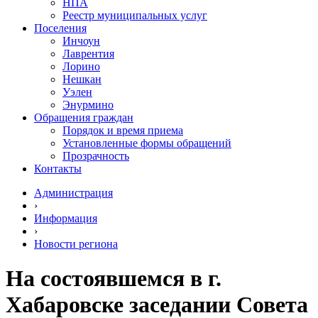
НПА
Реестр муниципальных услуг
Поселения
Инчоун
Лаврентия
Лорино
Нешкан
Уэлен
Энурмино
Обращения граждан
Порядок и время приема
Установленные формы обращений
Прозрачность
Контакты
Администрация
›
Информация
›
Новости региона
На состоявшемся в г.
Хабаровске заседании Совета