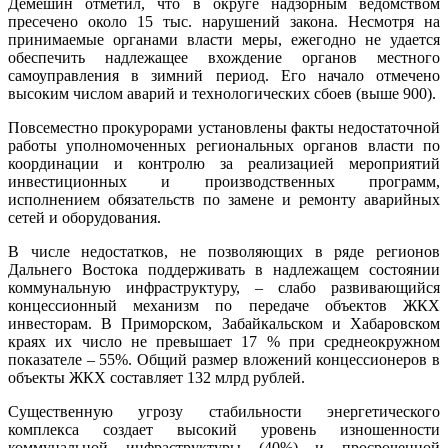
Демешин отметил, что в округе надзорным ведомством
пресечено около 15 тыс. нарушений закона. Несмотря на
принимаемые органами власти меры, ежегодно не удается
обеспечить надлежащее вхождение органов местного
самоуправления в зимний период. Его начало отмечено
высоким числом аварий и технологических сбоев (выше 900).
Повсеместно прокурорами установлены факты недостаточной
работы уполномоченных региональных органов власти по
координации и контролю за реализацией мероприятий
инвестиционных и производственных программ,
исполнением обязательств по замене и ремонту аварийных
сетей и оборудования.
В числе недостатков, не позволяющих в ряде регионов
Дальнего Востока поддерживать в надлежащем состоянии
коммунальную инфраструктуру, – слабо развивающийся
концессионный механизм по передаче объектов ЖКХ
инвесторам. В Приморском, Забайкальском и Хабаровском
краях их число не превышает 17 % при среднеокружном
показателе – 55%. Общий размер вложений концессионеров в
объекты ЖКХ составляет 132 млрд рублей.
Существенную угрозу стабильности энергетического
комплекса создает высокий уровень изношенности
коммунальной инфраструктуры (40%) и просроченной