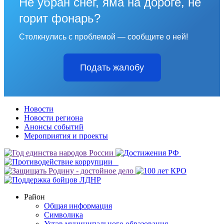
Не убран снег, яма на дороге, не
горит фонарь?
Столкнулись с проблемой — сообщите о ней!
Подать жалобу
Новости
Новости региона
Анонсы событий
Мероприятия и проекты
Район
Общая информация
Символика
Устав муниципального образования