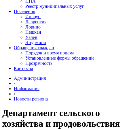
НПА
Реестр муниципальных услуг
Поселения
Инчоун
Лаврентия
Лорино
Нешкан
Уэлен
Энурмино
Обращения граждан
Порядок и время приема
Установленные формы обращений
Прозрачность
Контакты
Администрация
›
Информация
›
Новости региона
Департамент сельского
хозяйства и продовольствия