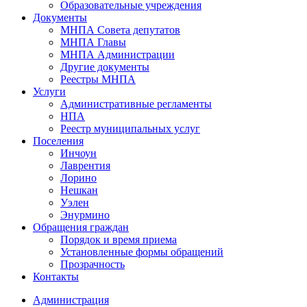
Образовательные учреждения
Документы
МНПА Совета депутатов
МНПА Главы
МНПА Администрации
Другие документы
Реестры МНПА
Услуги
Административные регламенты
НПА
Реестр муниципальных услуг
Поселения
Инчоун
Лаврентия
Лорино
Нешкан
Уэлен
Энурмино
Обращения граждан
Порядок и время приема
Установленные формы обращений
Прозрачность
Контакты
Администрация