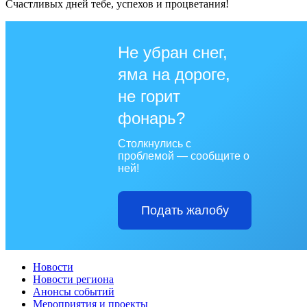
Счастливых дней тебе, успехов и процветания!
Не убран снег,
яма на дороге,
не горит
фонарь?
Столкнулись с
проблемой — сообщите о
ней!
Подать жалобу
Новости
Новости региона
Анонсы событий
Мероприятия и проекты