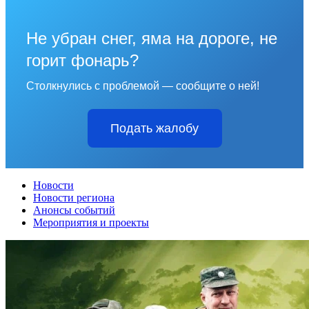
Не убран снег, яма на дороге, не
горит фонарь?
Столкнулись с проблемой — сообщите о ней!
Подать жалобу
Новости
Новости региона
Анонсы событий
Мероприятия и проекты