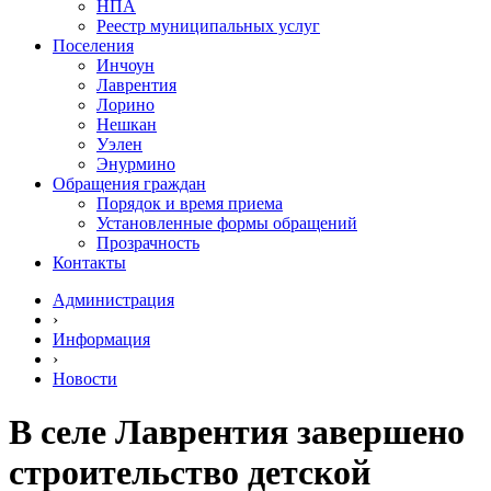
НПА
Реестр муниципальных услуг
Поселения
Инчоун
Лаврентия
Лорино
Нешкан
Уэлен
Энурмино
Обращения граждан
Порядок и время приема
Установленные формы обращений
Прозрачность
Контакты
Администрация
›
Информация
›
Новости
В селе Лаврентия завершено
строительство детской