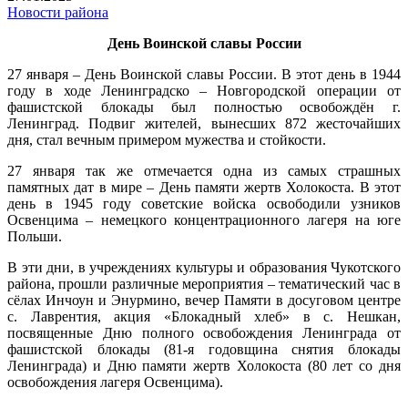
Новости района
День Воинской славы России
27 января – День Воинской славы России. В этот день в 1944
году в ходе Ленинградско – Новгородской операции от
фашистской блокады был полностью освобождён г.
Ленинград. Подвиг жителей, вынесших 872 жесточайших
дня, стал вечным примером мужества и стойкости.
27 января так же
отмечается одна из самых страшных
памятных дат в мире –
День памяти жертв Холокоста.
В этот
день в 1945 году советские войска освободили узников
Освенцима – немецкого концентрационного лагеря на юге
Польши.
В эти дни, в учреждениях культуры и образования Чукотского
района, прошли различные мероприятия – тематический час в
сёлах Инчоун и Энурмино, вечер Памяти в досуговом центре
с. Лаврентия, акция «Блокадный хлеб» в с. Нешкан,
посвященные Дню полного освобождения Ленинграда от
фашистской блокады (81-я годовщина снятия блокады
Ленинграда) и
Дню памяти жертв Холокоста (80 лет со дня
освобождения лагеря Освенцима)
.