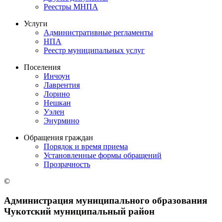
Реестры МНПА
Услуги
Административные регламенты
НПА
Реестр муниципальных услуг
Поселения
Инчоун
Лаврентия
Лорино
Нешкан
Уэлен
Энурмино
Обращения граждан
Порядок и время приема
Установленные формы обращений
Прозрачность
©
Администрация муниципального образования
Чукотский муниципальный район