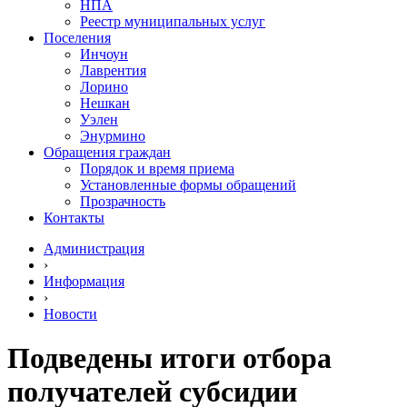
НПА
Реестр муниципальных услуг
Поселения
Инчоун
Лаврентия
Лорино
Нешкан
Уэлен
Энурмино
Обращения граждан
Порядок и время приема
Установленные формы обращений
Прозрачность
Контакты
Администрация
›
Информация
›
Новости
Подведены итоги отбора
получателей субсидии